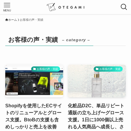
MENU
ホーム
お客様の声・実績
お客様の声・実績
– category –
お客様の声・実績
お客様の声・実績
Shopifyを使用したECサイ
化粧品D2C、単品リピート
トのリニューアルとグロー
通販の立ち上げ〜グロース
ス支援。BtoBの支援も含
支援。1日に1000個以上売
めしっかりと売上を改善
れる人気商品へ成長し、さ