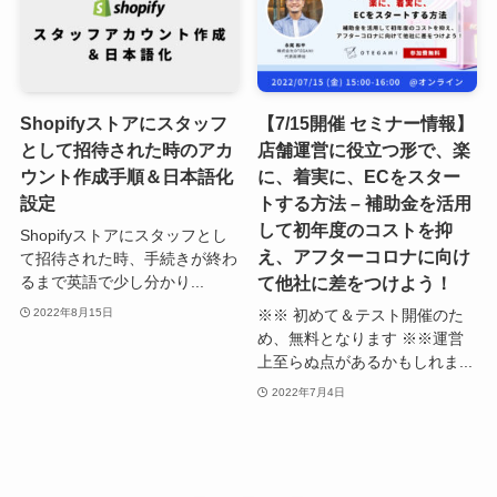
Shopifyストアにスタッフ
【7/15開催 セミナー情報】
として招待された時のアカ
店舗運営に役立つ形で、楽
ウント作成手順＆日本語化
に、着実に、ECをスター
設定
トする方法 – 補助金を活用
して初年度のコストを抑
Shopifyストアにスタッフとし
え、アフターコロナに向け
て招待された時、手続きが終わ
て他社に差をつけよう！
るまで英語で少し分かり...
※※ 初めて＆テスト開催のた
2022年8月15日
め、無料となります ※※運営
上至らぬ点があるかもしれま...
2022年7月4日