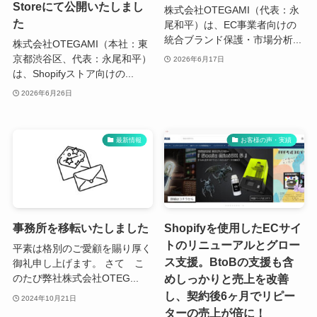
Storeにて公開いたしまし
株式会社OTEGAMI（代表：永
た
尾和平）は、EC事業者向けの
統合ブランド保護・市場分析...
株式会社OTEGAMI（本社：東
京都渋谷区、代表：永尾和平）
2026年6月17日
は、Shopifyストア向けの...
2026年6月26日
最新情報
お客様の声・実績
事務所を移転いたしました
Shopifyを使用したECサイ
トのリニューアルとグロー
平素は格別のご愛顧を賜り厚く
ス支援。BtoBの支援も含
御礼申し上げます。 さて こ
めしっかりと売上を改善
のたび弊社株式会社OTEG...
し、契約後6ヶ月でリピー
2024年10月21日
ターの売上が倍に！